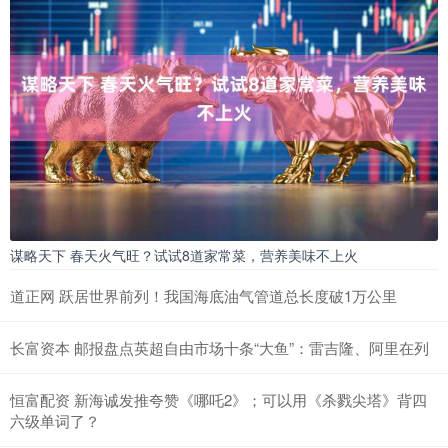
谋略天下 春天火气旺？试试8道家常菜，营养美味不上火
道正网 跃居世界前列！我国海底油气管道总长度破1万公里
长富资本 邮报盘点英超自由市场十条“大鱼”：雷吉隆、阿里在列
恒富配资 新海诚发推夸赞《哪吒2》；可以用《杀戮尖塔》背四
六级单词了？