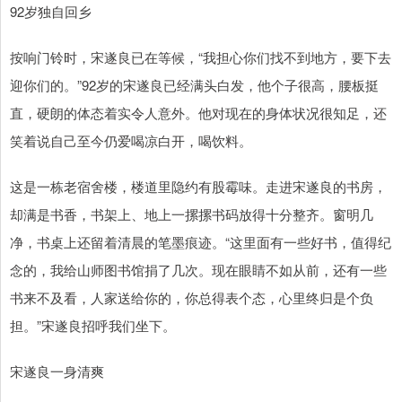
92岁独自回乡
按响门铃时，宋遂良已在等候，“我担心你们找不到地方，要下去
迎你们的。”92岁的宋遂良已经满头白发，他个子很高，腰板挺
直，硬朗的体态着实令人意外。他对现在的身体状况很知足，还
笑着说自己至今仍爱喝凉白开，喝饮料。
这是一栋老宿舍楼，楼道里隐约有股霉味。走进宋遂良的书房，
却满是书香，书架上、地上一摞摞书码放得十分整齐。窗明几
净，书桌上还留着清晨的笔墨痕迹。“这里面有一些好书，值得纪
念的，我给山师图书馆捐了几次。现在眼睛不如从前，还有一些
书来不及看，人家送给你的，你总得表个态，心里终归是个负
担。”宋遂良招呼我们坐下。
宋遂良一身清爽