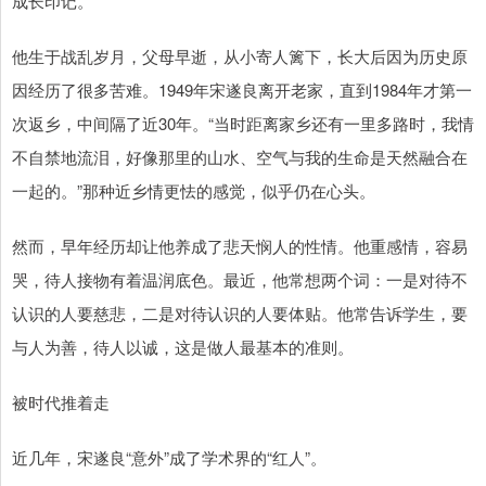
成长印记。
他生于战乱岁月，父母早逝，从小寄人篱下，长大后因为历史原
因经历了很多苦难。1949年宋遂良离开老家，直到1984年才第一
次返乡，中间隔了近30年。“当时距离家乡还有一里多路时，我情
不自禁地流泪，好像那里的山水、空气与我的生命是天然融合在
一起的。”那种近乡情更怯的感觉，似乎仍在心头。
然而，早年经历却让他养成了悲天悯人的性情。他重感情，容易
哭，待人接物有着温润底色。最近，他常想两个词：一是对待不
认识的人要慈悲，二是对待认识的人要体贴。他常告诉学生，要
与人为善，待人以诚，这是做人最基本的准则。
被时代推着走
近几年，宋遂良“意外”成了学术界的“红人”。