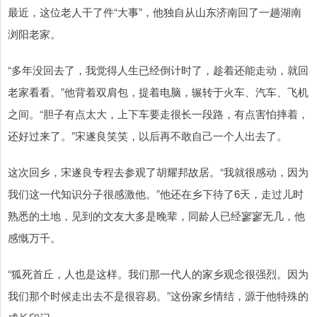
最近，这位老人干了件“大事”，他独自从山东济南回了一趟湖南
浏阳老家。
“多年没回去了，我觉得人生已经倒计时了，趁着还能走动，就回
老家看看。”他背着双肩包，提着电脑，辗转于火车、汽车、飞机
之间。“胆子有点太大，上下车要走很长一段路，有点害怕摔着，
还好过来了。”宋遂良笑笑，以后再不敢自己一个人出去了。
这次回乡，宋遂良专程去参观了胡耀邦故居。“我就很感动，因为
我们这一代知识分子很感激他。”他还在乡下待了6天，走过儿时
熟悉的土地，见到的文友大多是晚辈，同龄人已经寥寥无几，他
感慨万千。
“狐死首丘，人也是这样。我们那一代人的家乡观念很强烈。因为
我们那个时候走出去不是很容易。”这份家乡情结，源于他特殊的