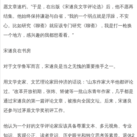
愿文章速朽。”于是，在出版《宋遂良文学评论选》后，他不愿再
结集。他始终保持谦逊与自省，“我的一个弱点就是浮躁，不安
心。比如研究《聊斋》就应该专门研究《聊斋》，我是打一枪换
一个地方，感兴趣的我都想看看。”
宋遂良在书房
对于文学鲁军而言，宋遂良是当之无愧的重要推手之一。
用文学史家、文艺理论家田仲济的话说：“山东作家大半他都评论
过。”改革开放初期，张炜、矫健等一批山东青年作家，几乎都是
通过宋遂良的第一篇评论文章，被推向全国文坛。后来，宋遂良
还参与过茅盾文学奖初评工作。
他认为一个好的文学评论家应该具备尊重文本、多元视角、专业
知识、客观公正、读者意识、历史眼光和独立思考等素质。退休2