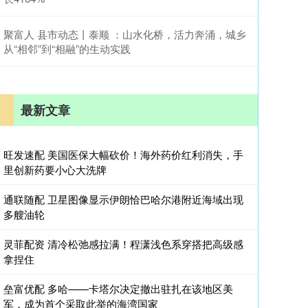
聚富人 县市动态丨泰顺 ：山水化桥，活力奔涌，城乡
从“相邻”到“相融”的生动实践
最新文章
旺发速配 美国医保大幅砍价！海外药价红利消失，手
里创新药要小心大洗牌
通联随配 卫星图像显示伊朗恰巴哈尔港附近海域出现
多艘油轮
灵菲配资 清冷松弛感拉满！程潇浅色系穿搭把高级感
拿捏住
垒富优配 多哈——卡塔尔决定撤出驻扎在该地区美
军，成为首个采取此举的海湾国家