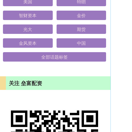
美国
特朗
智财资本
金价
光大
期货
金风资本
中国
全部话题标签
关注 垒富配资