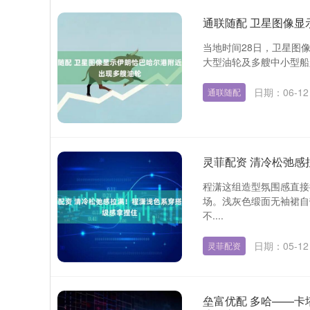
通联随配 卫星图像
当地时间28日，卫星图
大型油轮及多艘中小型船只
日期：06-12
通联随配
灵菲配资 清冷松弛
程潇这组造型氛围感直接
深证成指
14311.01
.68
1.02%
200.89
1
场。浅灰色缎面无袖裙自
不....
日期：05-12
灵菲配资
垒富优配 多哈——