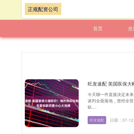
正规配资公司
首页
垒
旺发速配 美国医保
今天聊一件直接决定未来
谈判全面落地，曾经全世
砍....
日期：07-12
旺发速配