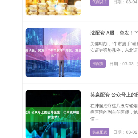
日期：03-04
优配货主
涨配资 A股，突发！
关键时刻，“牛市旗手”崛
安证券强势涨停，东北证
日期：03-03
涨配资
笑赢配资 公众号上
在肿瘤治疗这片没有硝烟
瘤医院的副主任医师，她
信....
日期：03-02
笑赢配资