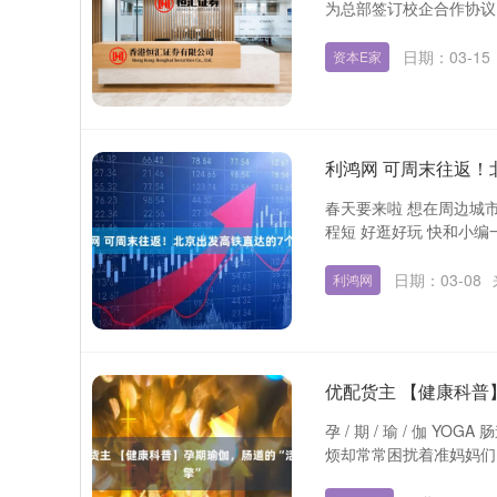
为总部签订校企合作协议
日期：03-15
资本E家
利鸿网 可周末往返！
春天要来啦 想在周边城
程短 好逛好玩 快和小编一
日期：03-08
利鸿网
优配货主 【健康科普
孕 / 期 / 瑜 / 伽 
烦却常常困扰着准妈妈们。