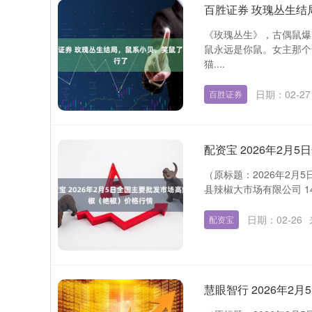
百胜证券 玫瑰丛生结
《玫瑰丛生》，古偶鼠爆
鼠永远是你鼠。女主那个
猫....
日期：02-27
百胜证券
配资宝 2026年2
（原标题：2026年2月
县辣椒大市场有限公司 14.0
日期：02-26
配资宝
慧眼智行 2026年2