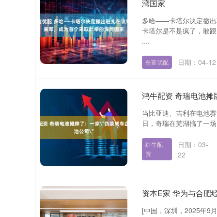
湾国家
多哈——卡塔尔决定撤出
卡塔尔是不是疯了，敢跟
....
日期：04-12
垒富优配
鸿牛配资 奇瑞电池
当比亚迪、吉利在电池赛道 
日，奇瑞在芜湖搞了一场 "
日期：03-
红牛配
资
22
资本E家 华为与合肥
[中国，深圳，2025年9