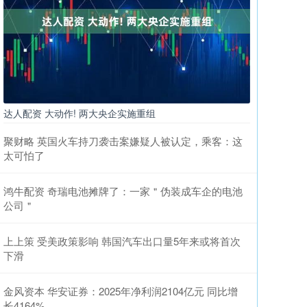
达人配资 大动作! 两大央企实施重组
聚财略 英国火车持刀袭击案嫌疑人被认定，乘客：这
太可怕了
鸿牛配资 奇瑞电池摊牌了：一家＂伪装成车企的电池
公司＂
上上策 受美政策影响 韩国汽车出口量5年来或将首次
下滑
金风资本 华安证券：2025年净利润2104亿元 同比增
长4164%