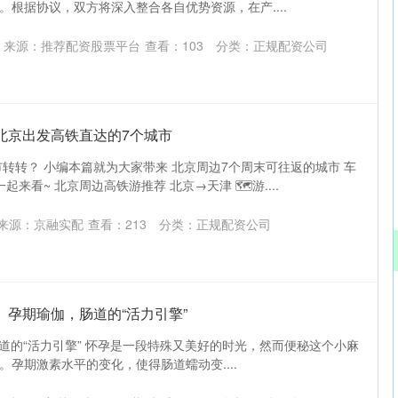
。根据协议，双方将深入整合各自优势资源，在产....
来源：推荐配资股票平台
查看：
103
分类：
正规配资公司
北京出发高铁直达的7个城市
市转转？ 小编本篇就为大家带来 北京周边7个周末可往返的城市 车
起来看~ 北京周边高铁游推荐 北京→天津 🗺️游....
来源：京融实配
查看：
213
分类：
正规配资公司
】孕期瑜伽，肠道的“活力引擎”
YOGA 肠道的“活力引擎” 怀孕是一段特殊又美好的时光，然而便秘这个小麻
孕期激素水平的变化，使得肠道蠕动变....