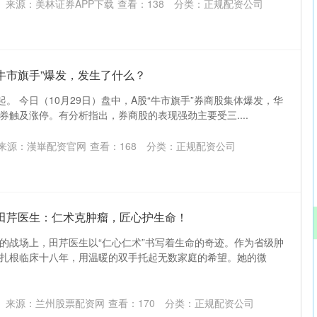
来源：美林证券APP下载
查看：
138
分类：
正规配资公司
“牛市旗手”爆发，发生了什么？
起。 今日（10月29日）盘中，A股“牛市旗手”券商股集体爆发，华
券触及涨停。有分析指出，券商股的表现强劲主要受三....
来源：漢崋配资官网
查看：
168
分类：
正规配资公司
的田芹医生：仁术克肿瘤，匠心护生命！
的战场上，田芹医生以“仁心仁术”书写着生命的奇迹。作为省级肿
扎根临床十八年，用温暖的双手托起无数家庭的希望。她的微
来源：兰州股票配资网
查看：
170
分类：
正规配资公司