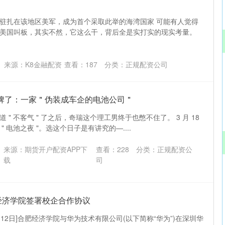
驻扎在该地区美军，成为首个采取此举的海湾国家 可能有人觉得
美国叫板，其实不然，它这么干，背后全是实打实的现实考量。
来源：K8金融配资
查看：
187
分类：
正规配资公司
摊牌了：一家＂伪装成车企的电池公司＂
" 不客气 " 了之后，奇瑞这个理工男终于也憋不住了。 3 月 18
 电池之夜 "。选这个日子是有讲究的—....
来源：期货开户配资APP下
查看：
228
分类：
正规配资公
载
司
经济学院签署校企合作协议
月12日]合肥经济学院与华为技术有限公司(以下简称“华为”)在深圳华