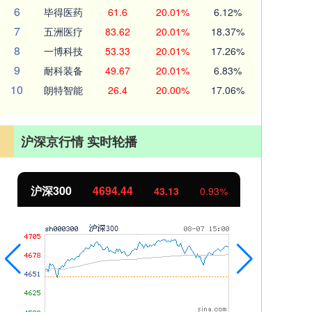
6
毕得医药
61.6
20.01%
6.12%
7
五洲医疗
83.62
20.01%
18.37%
8
一博科技
53.33
20.01%
17.26%
9
耐科装备
49.67
20.01%
6.83%
10
朗特智能
26.4
20.00%
17.06%
沪深京行情 实时轮播
北证50
1134.24
创
11.37
1.01%