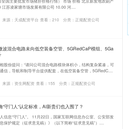
5日全国主要批发市场猪肝价格行情） 市场 价格 北京新发地农副产
 江苏凌家塘市场发展有限公司 10.00 河....
来源：天成配资平台
查看：
210
分类：
正规配资公司
波混合电路未向低空装备空管、5GRedCaP模组、5Ga
务
相股份提问：“请问公司混合电路模块体积小，结构复杂紧凑，可
信，导航和制导平台提供配套，在低空装备空管，5GRedC....
来源：资生网配资
查看：
155
分类：
正规配资公司
确“守门人”认定标准，AI新贵们也入围了？
信息“守门人”。 11月22日，国家互联网信息办公室、公安部发
保护规定（征求意见稿）》（以下简称“征求意见稿”）....