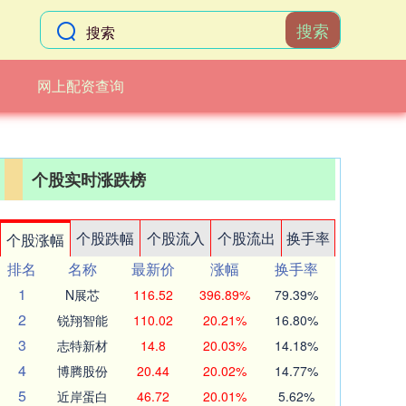
搜索
网上配资查询
个股实时涨跌榜
个股跌幅
个股流入
个股流出
换手率
个股涨幅
排名
名称
最新价
涨幅
换手率
1
N展芯
116.52
396.89%
79.39%
2
锐翔智能
110.02
20.21%
16.80%
3
志特新材
14.8
20.03%
14.18%
4
博腾股份
20.44
20.02%
14.77%
5
近岸蛋白
46.72
20.01%
5.62%