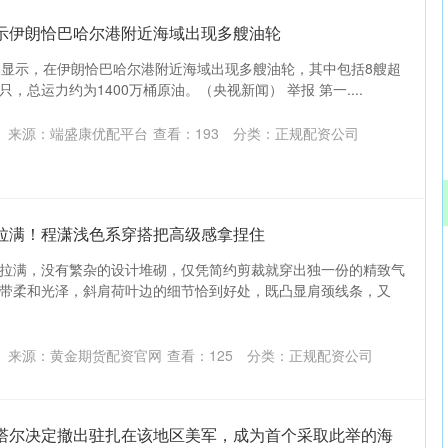
显示伊朗恰巴哈尔港附近海域出现多艘油轮
像显示，在伊朗恰巴哈尔港附近海域出现多艘油轮，其中包括8艘超
，总运力约为1400万桶原油。（央视新闻） 举报 第一....
来源：端盛康优配平台
查看：
193
分类：
正规配资公司
感拉满！程潇浅色系穿搭把高级感拿捏住
拉满，没有繁杂的设计堆砌，仅凭简约剪裁就穿出独一份的精致气
沪深300
4694.44
.42%
43.13
0.93%
带柔和光泽，斜肩荷叶边的细节恰到好处，既凸显肩颈线条，又
来源：黄金期货配资官网
查看：
125
分类：
正规配资公司
卡塔尔决定撤出驻扎在该地区美军，成为首个采取此举的海