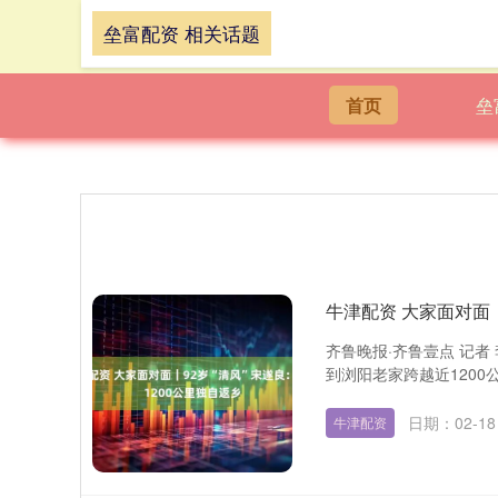
垒富配资 相关话题
首页
垒
牛津配资 大家面对面｜
齐鲁晚报·齐鲁壹点 记者
到浏阳老家跨越近1200
日期：02-18
牛津配资