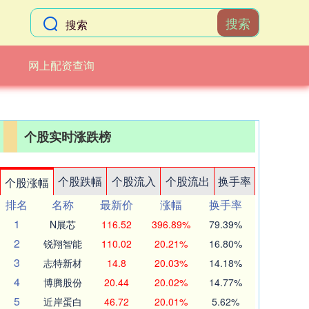
搜索
网上配资查询
个股实时涨跌榜
个股跌幅
个股流入
个股流出
换手率
个股涨幅
排名
名称
最新价
涨幅
换手率
1
N展芯
116.52
396.89%
79.39%
2
锐翔智能
110.02
20.21%
16.80%
3
志特新材
14.8
20.03%
14.18%
4
博腾股份
20.44
20.02%
14.77%
5
近岸蛋白
46.72
20.01%
5.62%