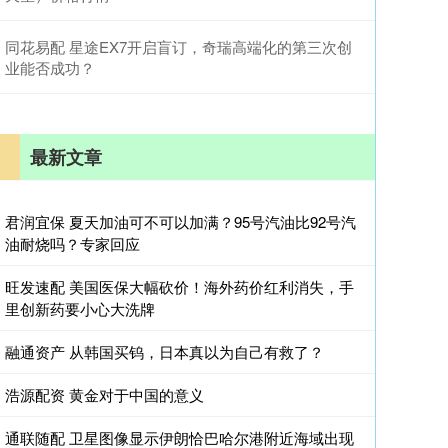
同花易配 星途EX7开启盲订，奇瑞高端化的第三次创
业能否成功？
最新文章
君润宜保 夏天加油可不可以加满？95号汽油比92号汽
油耐烧吗？专家回应
旺发速配 美国医保大幅砍价！海外药价红利消失，手
里创新药要小心大洗牌
融通资产 从韩国买钨，日本真以为自己有救了？
浩源配资 黄金对于中国的意义
通联随配 卫星图像显示伊朗恰巴哈尔港附近海域出现