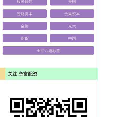
股民钱包
美国
智财资本
金风资本
金价
光大
期货
中国
全部话题标签
关注 垒富配资