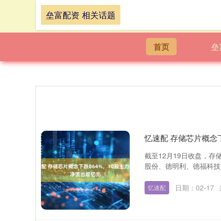
垒富配资 相关话题
首页
垒
忆速配 存储芯片概念
截至12月19日收盘，存
股份、德明利、德福科技等
日期：02-17
忆速配