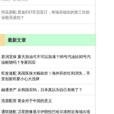
同花易配 星途EX7开启盲订，奇瑞高端化的第三次创
业能否成功？
最新文章
君润宜保 夏天加油可不可以加满？95号汽油比92号汽
油耐烧吗？专家回应
旺发速配 美国医保大幅砍价！海外药价红利消失，手
里创新药要小心大洗牌
融通资产 从韩国买钨，日本真以为自己有救了？
浩源配资 黄金对于中国的意义
通联随配 卫星图像显示伊朗恰巴哈尔港附近海域出现