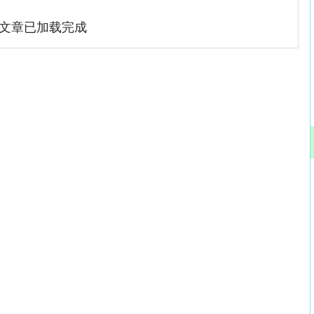
文章已加载完成
沪深300
4694.44
.42%
43.13
0.93%