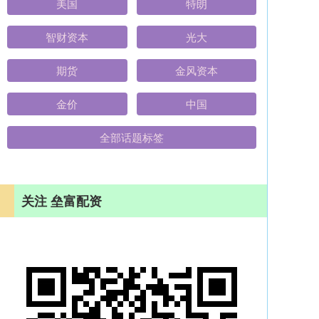
美国
特朗
智财资本
光大
期货
金风资本
金价
中国
全部话题标签
关注 垒富配资