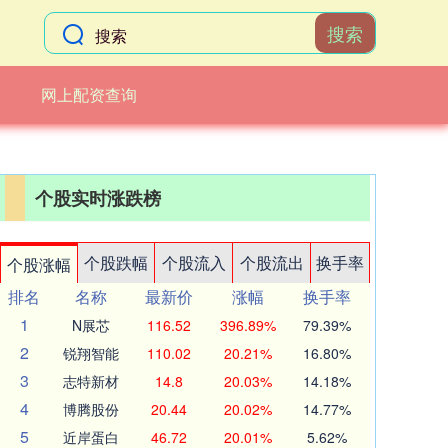
搜索
网上配资查询
个股实时涨跌榜
个股跌幅
个股流入
个股流出
换手率
个股涨幅
排名
名称
最新价
涨幅
换手率
1
N展芯
116.52
396.89%
79.39%
2
锐翔智能
110.02
20.21%
16.80%
3
志特新材
14.8
20.03%
14.18%
4
博腾股份
20.44
20.02%
14.77%
5
近岸蛋白
46.72
20.01%
5.62%