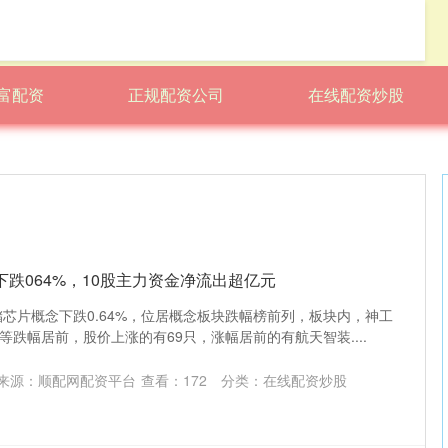
富配资
正规配资公司
在线配资炒股
下跌064%，10股主力资金净流出超亿元
储芯片概念下跌0.64%，位居概念板块跌幅榜前列，板块内，神工
跌幅居前，股价上涨的有69只，涨幅居前的有航天智装....
来源：顺配网配资平台
查看：
172
分类：
在线配资炒股