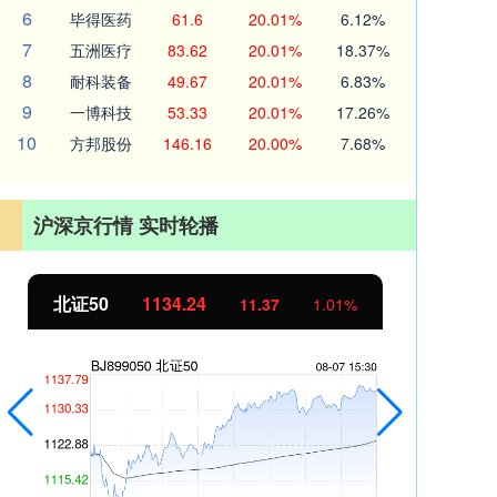
6
毕得医药
61.6
20.01%
6.12%
7
五洲医疗
83.62
20.01%
18.37%
8
耐科装备
49.67
20.01%
6.83%
9
一博科技
53.33
20.01%
17.26%
10
方邦股份
146.16
20.00%
7.68%
沪深京行情 实时轮播
北证50
1134.24
创
11.37
1.01%