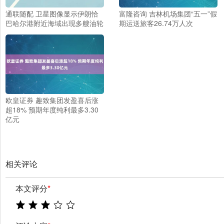
通联随配 卫星图像显示伊朗恰
富隆咨询 吉林机场集团“五一”假
巴哈尔港附近海域出现多艘油轮
期运送旅客26.74万人次
欧皇证券 趣致集团发盈喜后涨
超18% 预期年度纯利最多3.30
亿元
相关评论
本文评分
*