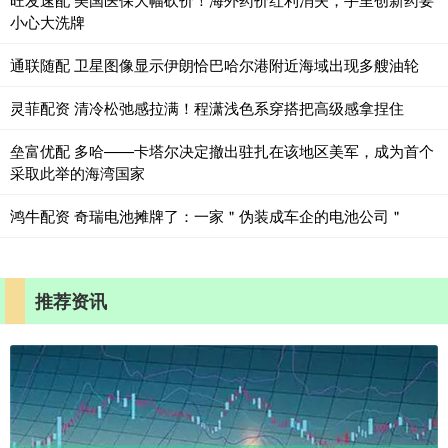
小心大洗牌
通联随配 卫星图像显示伊朗恰巴哈尔港附近海域出现多艘油轮
灵菲配资 清冷松弛感拉满！程潇浅色系穿搭把高级感拿捏住
垒富优配 多哈——卡塔尔决定撤出驻扎在该地区美军，成为首个
采取此举的海湾国家
鸿牛配资 奇瑞电池摊牌了：一家＂伪装成车企的电池公司＂
推荐资讯