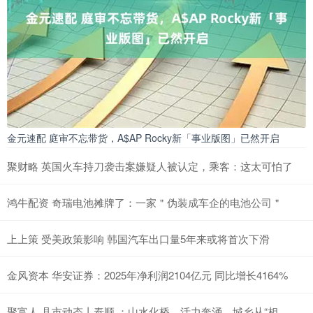
金元速配 庭审不忘带货，A$AP Rocky新「事业版图」已然开启
聚财略 英国火车持刀袭击案嫌疑人被认定，乘客：这太可怕了
鸿牛配资 奇瑞电池摊牌了：一家＂伪装成车企的电池公司＂
上上策 受美政策影响 韩国汽车出口量5年来或将首次下滑
金风资本 华安证券：2025年净利润2104亿元 同比增长4164%
聚富人 县市动态丨泰顺 ：山水化桥，活力奔涌，城乡从“相