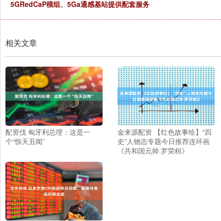
5GRedCaP模组、5Ga通感基站提供配套服务
相关文章
配资伐 匈牙利总理：这是一
金来源配资 【红色故事绘】“四
个“惊天丑闻”
史”人物志专题今日推荐连环画
《共和国元帅 罗荣桓》