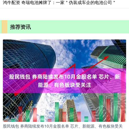
鸿牛配资 奇瑞电池摊牌了：一家＂伪装成车企的电池公司＂
推荐资讯
股民钱包 券商陆续发布10月金股名单 芯片、新能源、有色板块受关