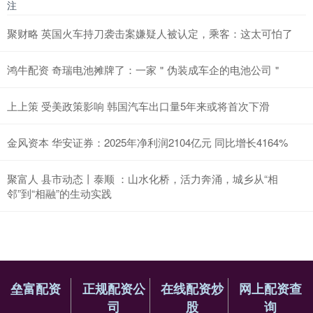
注
聚财略 英国火车持刀袭击案嫌疑人被认定，乘客：这太可怕了
鸿牛配资 奇瑞电池摊牌了：一家＂伪装成车企的电池公司＂
上上策 受美政策影响 韩国汽车出口量5年来或将首次下滑
金风资本 华安证券：2025年净利润2104亿元 同比增长4164%
聚富人 县市动态丨泰顺 ：山水化桥，活力奔涌，城乡从“相
邻”到“相融”的生动实践
垒富配资
正规配资公
在线配资炒
网上配资查
司
股
询