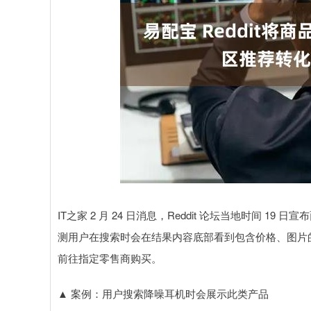
深证成指
14311.01
.68
1.02%
200.89
1
IT之家 2 月 24 日消息，Reddit 论坛当地时间 1
测用户在搜索时会在结果内容底部看到包含价格、图片
前往指定零售商购买。
▲ 案例：用户搜索降噪耳机时会展示此类产品