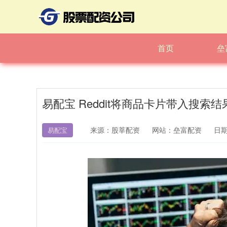
首页
垒
易配宝 Reddit将商品卡片带入搜
来源：股莘配资
网站：垒富配资
日期：
易配宝