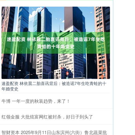
速盈配资 林依晨二胎喜讯背后：被造谣7年生吃青蛙的十
年婚变史
牛博 一年一度的秋装趋势，来了！
红领金服 大批炫富网红被封杀，好日子到头了
智财资本 2025年9月11日山东滨州(六街）鲁北蔬菜批