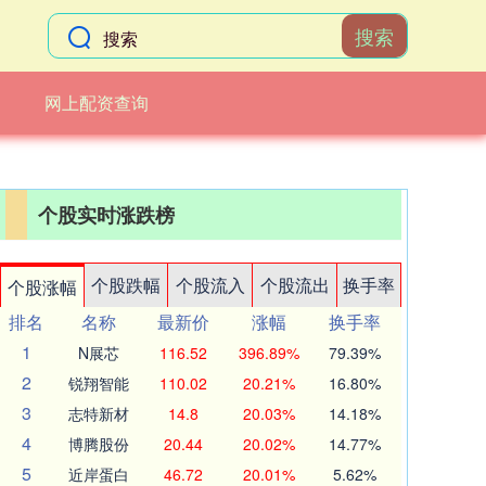
搜索
网上配资查询
个股实时涨跌榜
个股跌幅
个股流入
个股流出
换手率
个股涨幅
排名
名称
最新价
涨幅
换手率
1
N展芯
116.52
396.89%
79.39%
2
锐翔智能
110.02
20.21%
16.80%
3
志特新材
14.8
20.03%
14.18%
4
博腾股份
20.44
20.02%
14.77%
5
近岸蛋白
46.72
20.01%
5.62%