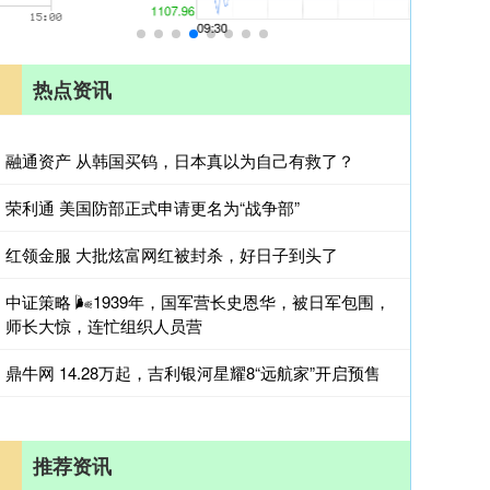
热点资讯
融通资产 从韩国买钨，日本真以为自己有救了？
荣利通 美国防部正式申请更名为“战争部”
红领金服 大批炫富网红被封杀，好日子到头了
中证策略 🌬1939年，国军营长史恩华，被日军包围，
师长大惊，连忙组织人员营
鼎牛网 14.28万起，吉利银河星耀8“远航家”开启预售
推荐资讯