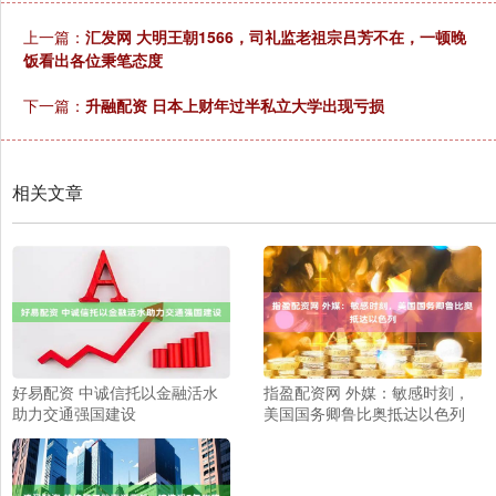
上一篇：
汇发网 大明王朝1566，司礼监老祖宗吕芳不在，一顿晚
饭看出各位秉笔态度
下一篇：
升融配资 日本上财年过半私立大学出现亏损
相关文章
好易配资 中诚信托以金融活水
指盈配资网 外媒：敏感时刻，
助力交通强国建设
美国国务卿鲁比奥抵达以色列