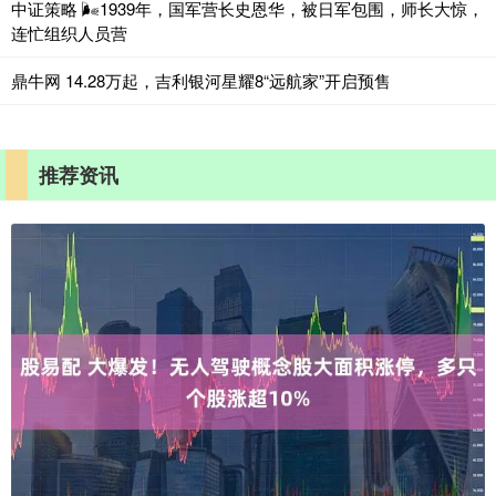
中证策略 🌬1939年，国军营长史恩华，被日军包围，师长大惊，
连忙组织人员营
鼎牛网 14.28万起，吉利银河星耀8“远航家”开启预售
推荐资讯