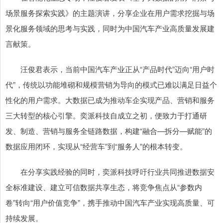
场景服务探索实践》的主题演讲，分享企业在用户需求挖掘与场
景化服务领域的思考与实践，同时为中国汽车产业高质量发展建
言献策。
汪俊君表示，当前中国汽车产业正从“产品时代”迈向“用户时
代”，传统以功能堆砌和规模营销为导向的模式已难以满足日益个
性化的用户需求。大数据已成为推动车企实现产品、营销和服务
三大转型的核心引擎。奕派科技自成立之初，便致力于打通研
发、制造、营销与服务全链路数据，构建“融合—拆分—赋能”的
数据应用闭环，实现从“经营车”到“服务人”的根本转变。
在分享实践经验的同时，奕派科技呼吁行业共同推进数据安
全标准建设、建立可信数据共享生态，将竞争焦点从“参数内
卷”转向“用户价值竞争”，携手推动中国汽车产业实现高质量、可
持续发展。