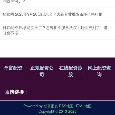
六级单词了？
亿鑫网 2025年9月26日山东金乡大蒜专业批发市场价格行情
日昇配资 巴拿马变天了？总统拒不服从法院：哪怕被判了，港
口也不停
垒富配资
正规配资公
在线配资炒
网上配资查
司
股
询
友情链接：
Powered by
垒富配资
RSS地图
HTML地图
Copyright
© 2013-2025