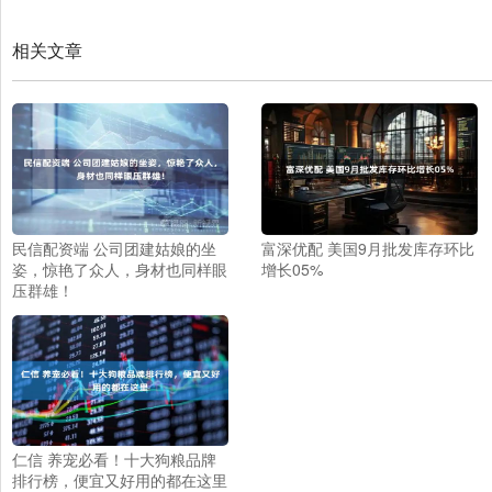
相关文章
民信配资端 公司团建姑娘的坐
富深优配 美国9月批发库存环比
姿，惊艳了众人，身材也同样眼
增长05%
压群雄！
仁信 养宠必看！十大狗粮品牌
排行榜，便宜又好用的都在这里