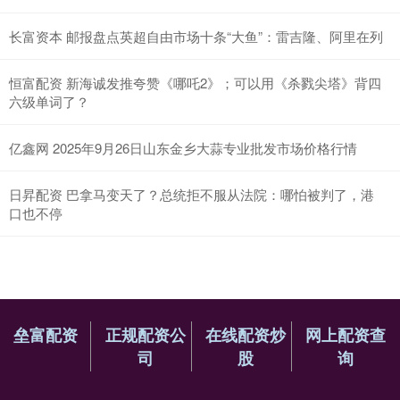
长富资本 邮报盘点英超自由市场十条“大鱼”：雷吉隆、阿里在列
恒富配资 新海诚发推夸赞《哪吒2》；可以用《杀戮尖塔》背四
六级单词了？
亿鑫网 2025年9月26日山东金乡大蒜专业批发市场价格行情
日昇配资 巴拿马变天了？总统拒不服从法院：哪怕被判了，港
口也不停
垒富配资
正规配资公
在线配资炒
网上配资查
司
股
询