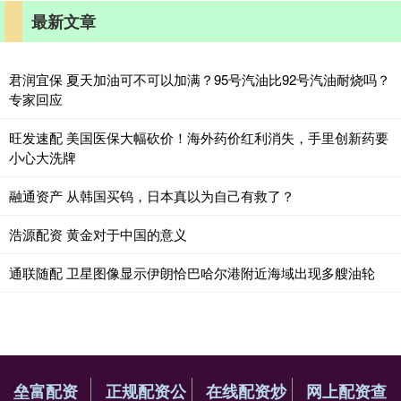
最新文章
君润宜保 夏天加油可不可以加满？95号汽油比92号汽油耐烧吗？
专家回应
旺发速配 美国医保大幅砍价！海外药价红利消失，手里创新药要
小心大洗牌
融通资产 从韩国买钨，日本真以为自己有救了？
浩源配资 黄金对于中国的意义
通联随配 卫星图像显示伊朗恰巴哈尔港附近海域出现多艘油轮
垒富配资
正规配资公
在线配资炒
网上配资查