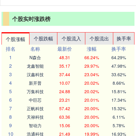
个股实时涨跌榜
个股跌幅
个股流入
个股流出
换手率
个股涨幅
排名
名称
最新价
涨幅
换手率
1
N森合
48.31
66.24%
64.29%
2
龙鑫智能
35.17
29.97%
47.98%
3
汉鑫科技
37.44
23.04%
33.62%
4
新开普
10.07
20.02%
8.66%
5
万集科技
24.88
20.02%
15.81%
6
中巨芯
23.21
20.01%
17.34%
7
正帆科技
57.42
20.00%
15.32%
8
天禄科技
63.36
20.00%
6.11%
9
智动力
15.06
20.00%
5.78%
10
浩通科技
21.49
19.99%
16.93%