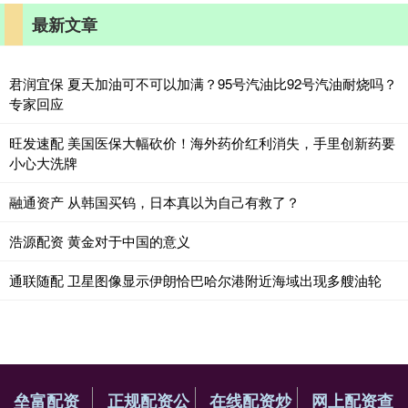
最新文章
君润宜保 夏天加油可不可以加满？95号汽油比92号汽油耐烧吗？
专家回应
旺发速配 美国医保大幅砍价！海外药价红利消失，手里创新药要
小心大洗牌
融通资产 从韩国买钨，日本真以为自己有救了？
浩源配资 黄金对于中国的意义
通联随配 卫星图像显示伊朗恰巴哈尔港附近海域出现多艘油轮
垒富配资
正规配资公
在线配资炒
网上配资查