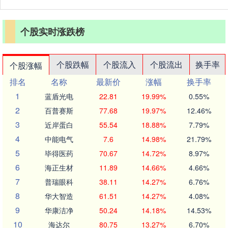
个股实时涨跌榜
个股跌幅
个股流入
个股流出
换手率
个股涨幅
排名
名称
最新价
涨幅
换手率
1
蓝盾光电
22.81
19.99%
0.55%
2
百普赛斯
77.68
19.97%
12.46%
3
近岸蛋白
55.54
18.88%
7.79%
4
中能电气
7.6
14.98%
21.79%
5
毕得医药
70.67
14.72%
8.97%
6
海正生材
11.89
14.66%
4.66%
7
普瑞眼科
38.11
14.27%
6.76%
8
华大智造
61.51
14.27%
4.08%
9
华康洁净
50.24
14.18%
14.53%
10
海达尔
80.75
13.27%
6.70%