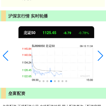
沪深京行情 实时轮播
北证50
1125.45
-8.79
-0.78%
垒富配资