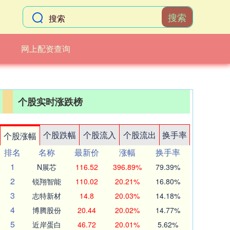
搜索
网上配资查询
个股实时涨跌榜
个股跌幅
个股流入
个股流出
换手率
个股涨幅
排名
名称
最新价
涨幅
换手率
1
N展芯
116.52
396.89%
79.39%
2
锐翔智能
110.02
20.21%
16.80%
3
志特新材
14.8
20.03%
14.18%
4
博腾股份
20.44
20.02%
14.77%
5
近岸蛋白
46.72
20.01%
5.62%