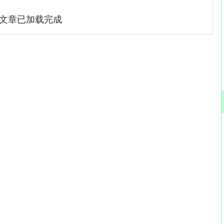
文章已加载完成
深证成指
14311.01
02%
200.89
1.42%