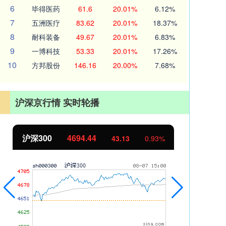
6
毕得医药
61.6
20.01%
6.12%
7
五洲医疗
83.62
20.01%
18.37%
8
耐科装备
49.67
20.01%
6.83%
9
一博科技
53.33
20.01%
17.26%
10
方邦股份
146.16
20.00%
7.68%
沪深京行情 实时轮播
沪深300
4694.44
北
43.13
0.93%