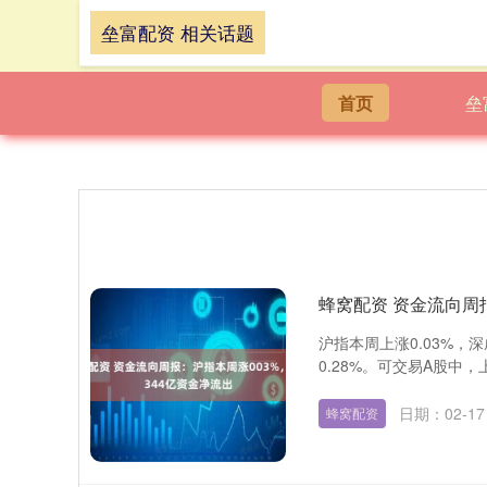
垒富配资 相关话题
首页
垒
蜂窝配资 资金流向周报
沪指本周上涨0.03%，深
0.28%。可交易A股中，上
日期：02-17
蜂窝配资