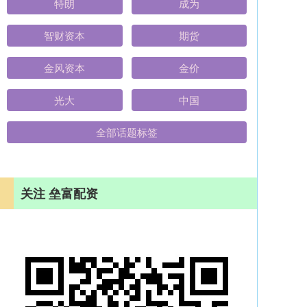
特朗
成为
智财资本
期货
金风资本
金价
光大
中国
全部话题标签
关注 垒富配资