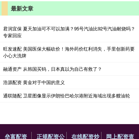
最新文章
君润宜保 夏天加油可不可以加满？95号汽油比92号汽油耐烧吗？
专家回应
旺发速配 美国医保大幅砍价！海外药价红利消失，手里创新药要
小心大洗牌
融通资产 从韩国买钨，日本真以为自己有救了？
浩源配资 黄金对于中国的意义
通联随配 卫星图像显示伊朗恰巴哈尔港附近海域出现多艘油轮
垒富配资
正规配资公
在线配资炒
网上配资查