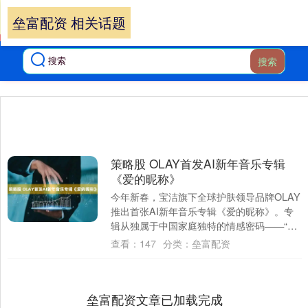
垒富配资 相关话题
搜索
策略股 OLAY首发AI新年音乐专辑
《爱的昵称》
今年新春，宝洁旗下全球护肤领导品牌OLAY
推出首张AI新年音乐专辑《爱的昵称》。专
辑从独属于中国家庭独特的情感密码——“小
名”汲取灵感，将这一深入血脉的文化洞....
查看：
147
分类：
垒富配资
垒富配资文章已加载完成