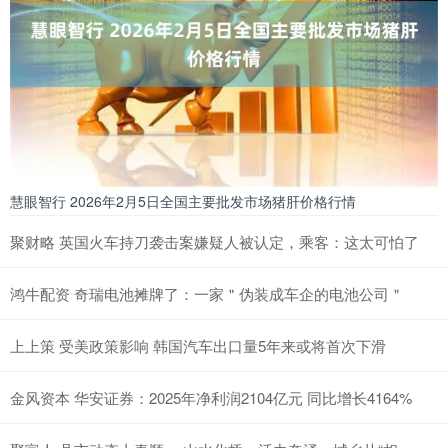
慧眼智行 2026年2月5日全国主要批发市场猪肝价格行情
聚财略 英国火车持刀袭击案嫌疑人被认定，乘客：这太可怕了
鸿牛配资 奇瑞电池摊牌了：一家＂伪装成车企的电池公司＂
上上策 受美政策影响 韩国汽车出口量5年来或将首次下滑
金风资本 华安证券：2025年净利润2104亿元 同比增长4164%