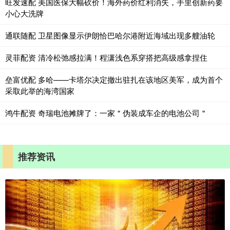
旺发速配 美国医保大幅砍价！海外药价红利消失，手里创新药要
小心大洗牌
通联随配 卫星图像显示伊朗恰巴哈尔港附近海域出现多艘油轮
灵菲配资 清冷松弛感拉满！程潇浅色系穿搭把高级感拿捏住
垒富优配 多哈——卡塔尔决定撤出驻扎在该地区美军，成为首个
采取此举的海湾国家
鸿牛配资 奇瑞电池摊牌了：一家＂伪装成车企的电池公司＂
推荐资讯