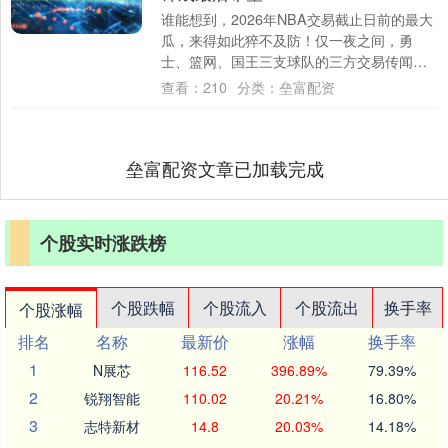
谁能想到，2026年NBA交易截止日前的最大
瓜，来得如此猝不及防！仅一夜之间，勇
士、篮网、国王三支球队的三方交易传闻就
炸穿了篮球圈，而这一切的核心，全是为了
查看：
210
分类：
垒富配资
那个....
垒富配资文章已加载完成
个股实时涨跌榜
个股跌幅
个股流入
个股流出
换手率
个股涨幅
排名
名称
最新价
涨幅
换手率
1
N展芯
116.52
396.89%
79.39%
2
锐翔智能
110.02
20.21%
16.80%
3
志特新材
14.8
20.03%
14.18%