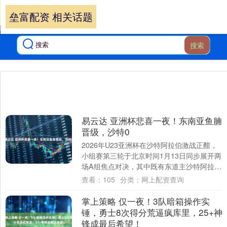
垒富配资 相关话题
搜索
易云达 亚洲杯悲喜一夜！东南亚鱼腩
晋级，沙特0
2026年U23亚洲杯在沙特阿拉伯激战正酣，
小组赛第三轮于北京时间1月13日同步展开两
场A组焦点对决，其中既有东道主沙特阿拉伯
U23坐镇主场迎战越南U23的遭遇....
查看：
105
分类：
网上配资查询
掌上策略 仅一夜！3队暗箱操作实
锤，勇士8次得分荒逼疯库里，25+神
锋成最后希望！