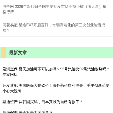
股合网 2026年2月5日全国主要批发市场高辣小椒（满天星）价
格行情
同花易配 星途EX7开启盲订，奇瑞高端化的第三次创业能否成
功？
最新文章
君润宜保 夏天加油可不可以加满？95号汽油比92号汽油耐烧吗？
专家回应
旺发速配 美国医保大幅砍价！海外药价红利消失，手里创新药要
小心大洗牌
融通资产 从韩国买钨，日本真以为自己有救了？
浩源配资 黄金对于中国的意义