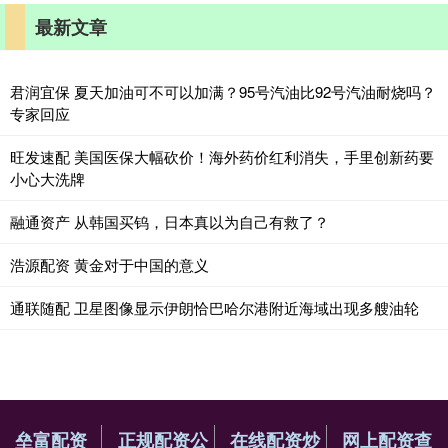
最新文章
君润宜保 夏天加油可不可以加满？95号汽油比92号汽油耐烧吗？
专家回应
旺发速配 美国医保大幅砍价！海外药价红利消失，手里创新药要
小心大洗牌
融通资产 从韩国买钨，日本真以为自己有救了？
浩源配资 黄金对于中国的意义
通联随配 卫星图像显示伊朗恰巴哈尔港附近海域出现多艘油轮
垒富配资
正规配资公
在线配资炒
网上配资查