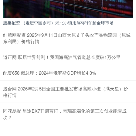
股巢配资 （走进中国乡村）湘北小镇用浮标“钓”起全球市场
红腾网配资 2025年9月11日山西太原丈子头农产品物流园（原城
东利民）价格行情
道正网 跃居世界前列！我国海底油气管道总长度破1万公里
配资658 俄总理：2024年俄罗斯GDP增长4.3%
股合网 2026年2月5日全国主要批发市场高辣小椒（满天星）价
格行情
同花易配 星途EX7开启盲订，奇瑞高端化的第三次创业能否成
功？