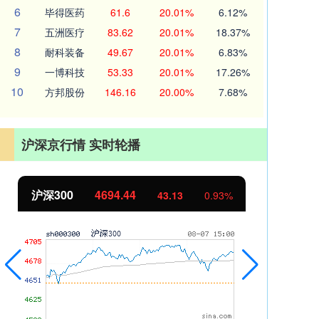
6
毕得医药
61.6
20.01%
6.12%
7
五洲医疗
83.62
20.01%
18.37%
8
耐科装备
49.67
20.01%
6.83%
9
一博科技
53.33
20.01%
17.26%
10
方邦股份
146.16
20.00%
7.68%
沪深京行情 实时轮播
沪深300
4694.44
北
43.13
0.93%