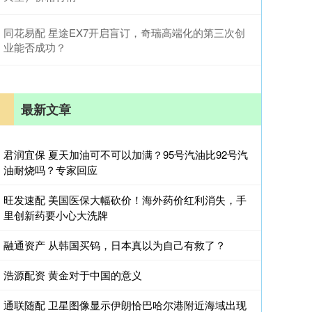
同花易配 星途EX7开启盲订，奇瑞高端化的第三次创
业能否成功？
最新文章
君润宜保 夏天加油可不可以加满？95号汽油比92号汽
油耐烧吗？专家回应
旺发速配 美国医保大幅砍价！海外药价红利消失，手
里创新药要小心大洗牌
融通资产 从韩国买钨，日本真以为自己有救了？
浩源配资 黄金对于中国的意义
通联随配 卫星图像显示伊朗恰巴哈尔港附近海域出现