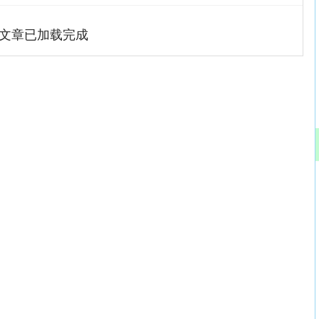
文章已加载完成
深证成指
14311.01
02%
200.89
1.42%