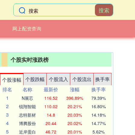
搜索
网上配资查询
个股实时涨跌榜
个股跌幅
个股流入
个股流出
换手率
个股涨幅
排名
名称
最新价
涨幅
换手率
1
N展芯
116.52
396.89%
79.39%
2
锐翔智能
110.02
20.21%
16.80%
3
志特新材
14.8
20.03%
14.18%
4
博腾股份
20.44
20.02%
14.77%
5
近岸蛋白
46.72
20.01%
5.62%