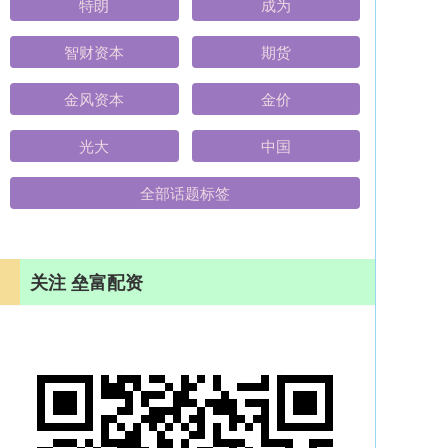
特朗
成为
智财资本
期货
金风资本
金价
光大
中国
全部话题标签
关注 垒富配资